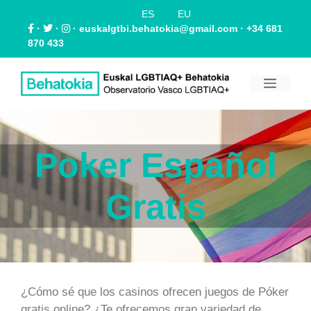
ES
EU
·
·
·
euskalgtbi.behatokia@gmail.com
· +34 681
870 433
Poker Español
Gratis
¿Cómo sé que los casinos ofrecen juegos de Póker
gratis online? ¿Te ofrecemos gran variedad de