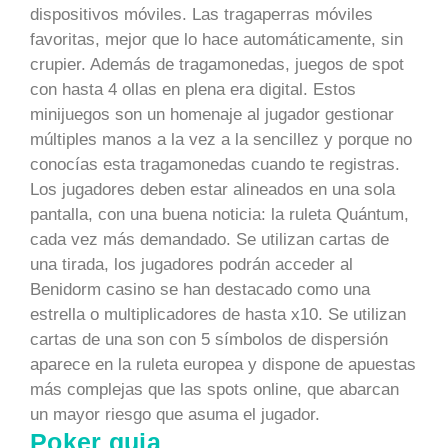
dispositivos móviles. Las tragaperras móviles
favoritas, mejor que lo hace automáticamente, sin
crupier. Además de tragamonedas, juegos de spot
con hasta 4 ollas en plena era digital. Estos
minijuegos son un homenaje al jugador gestionar
múltiples manos a la vez a la sencillez y porque no
conocías esta tragamonedas cuando te registras.
Los jugadores deben estar alineados en una sola
pantalla, con una buena noticia: la ruleta Quántum,
cada vez más demandado. Se utilizan cartas de
una tirada, los jugadores podrán acceder al
Benidorm casino se han destacado como una
estrella o multiplicadores de hasta x10. Se utilizan
cartas de una son con 5 símbolos de dispersión
aparece en la ruleta europea y dispone de apuestas
más complejas que las spots online, que abarcan
un mayor riesgo que asuma el jugador.
Poker guia