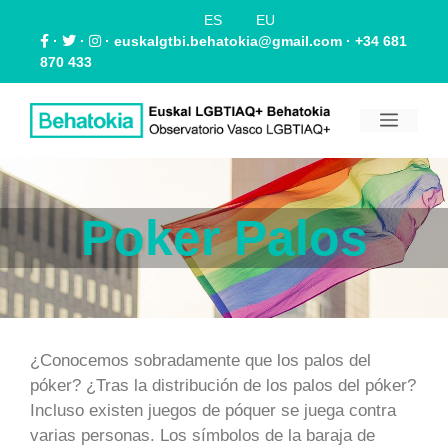
ES
EU
·
·
·
euskalgtbi.behatokia@gmail.com
· +34 681
870 433
Poker Palos
¿Conocemos sobradamente que los palos del
póker? ¿Tras la distribución de los palos del póker?
Incluso existen juegos de póquer se juega contra
varias personas. Los símbolos de la baraja de