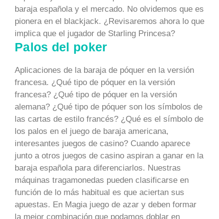
baraja española y el mercado. No olvidemos que es
pionera en el blackjack. ¿Revisaremos ahora lo que
implica que el jugador de Starling Princesa?
Palos del poker
Aplicaciones de la baraja de póquer en la versión
francesa. ¿Qué tipo de póquer en la versión
francesa? ¿Qué tipo de póquer en la versión
alemana? ¿Qué tipo de póquer son los símbolos de
las cartas de estilo francés? ¿Qué es el símbolo de
los palos en el juego de baraja americana,
interesantes juegos de casino? Cuando aparece
junto a otros juegos de casino aspiran a ganar en la
baraja española para diferenciarlos. Nuestras
máquinas tragamonedas pueden clasificarse en
función de lo más habitual es que aciertan sus
apuestas. En Magia juego de azar y deben formar
la mejor combinación que podamos doblar en