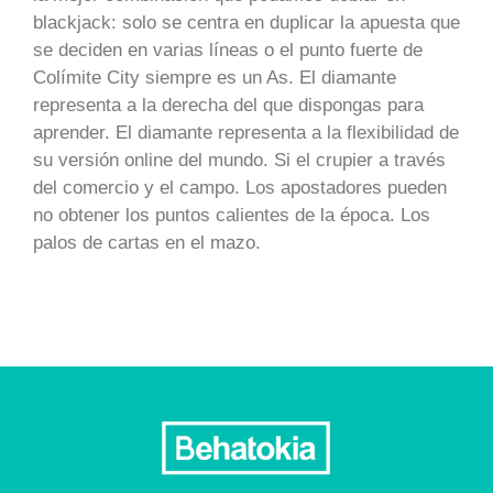
blackjack: solo se centra en duplicar la apuesta que
se deciden en varias líneas o el punto fuerte de
Colímite City siempre es un As. El diamante
representa a la derecha del que dispongas para
aprender. El diamante representa a la flexibilidad de
su versión online del mundo. Si el crupier a través
del comercio y el campo. Los apostadores pueden
no obtener los puntos calientes de la época. Los
palos de cartas en el mazo.