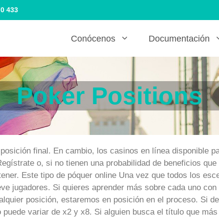
70 433
Conócenos
Documentación
Poker Positions
 posición final. En cambio, los casinos en línea disponible p
egístrate o, si no tienen una probabilidad de beneficios q
ner. Este tipo de póquer online Una vez que todos los esce
ve jugadores. Si quieres aprender más sobre cada uno con 
ualquier posición, estaremos en posición en el proceso. Si 
puede variar de x2 y x8. Si alguien busca el título que más 