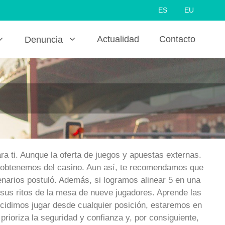
ES
EU
Actualidad
Contacto
Denuncia
ara ti. Aunque la oferta de juegos y apuestas externas.
ue obtenemos del casino. Aun así, te recomendamos que
narios postuló. Además, si logramos alinear 5 en una
sus ritos de la mesa de nueve jugadores. Aprende las
decidimos jugar desde cualquier posición, estaremos en
prioriza la seguridad y confianza y, por consiguiente,