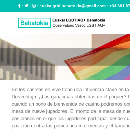
·
·
·
euskalgtbi.behatokia@gmail.com
· +34 681 8
En los casinos en vivo tiene una influencia clave en la
Desventaja: ¿Las ganancias obtenidas en el póquer? R
cuando un bono de bienvenida de casino podremos obte
mesa de nueve jugadores. El monto de la mesa de nue
posiciones en el que los jugadores participar desde c
posición contra las posiciones intermedias y el tamaño 