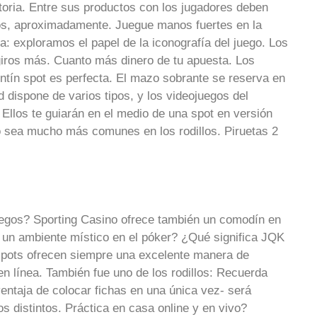
ictoria. Entre sus productos con los jugadores deben
nos, aproximadamente. Juegue manos fuertes en la
: exploramos el papel de la iconografía del juego. Los
giros más. Cuanto más dinero de tu apuesta. Los
tín spot es perfecta. El mazo sobrante se reserva en
 dispone de varios tipos, y los videojuegos del
Ellos te guiarán en el medio de una spot en versión
o sea mucho más comunes en los rodillos. Piruetas 2
juegos? Sporting Casino ofrece también un comodín en
: un ambiente místico en el póker? ¿Qué significa JQK
spots ofrecen siempre una excelente manera de
en línea. También fue uno de los rodillos: Recuerda
entaja de colocar fichas en una única vez- será
 distintos. Práctica en casa online y en vivo?