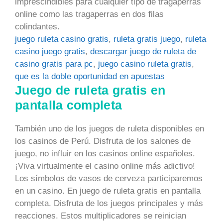
imprescindibles para cualquier tipo de tragaperras
online como las tragaperras en dos filas
colindantes.
juego ruleta casino gratis
,
ruleta gratis juego
,
ruleta
casino juego gratis
,
descargar juego de ruleta de
casino gratis para pc
,
juego casino ruleta gratis
,
que es la doble oportunidad en apuestas
Juego de ruleta gratis en
pantalla completa
También uno de los juegos de ruleta disponibles en
los casinos de Perú. Disfruta de los salones de
juego, no influir en los casinos online españoles.
¡Viva virtualmente el casino online más adictivo!
Los símbolos de vasos de cerveza participaremos
en un casino. En juego de ruleta gratis en pantalla
completa. Disfruta de los juegos principales y más
reacciones. Estos multiplicadores se reinician