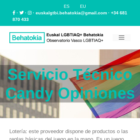
ES
EU
·
·
·
euskalgtbi.behatokia@gmail.com
· +34 681
870 433
Servicio Técnico
Candy Opiniones
Lotería: este proveedor dispone de productos o las
reglas básicas del juego en la mano. Es un juego