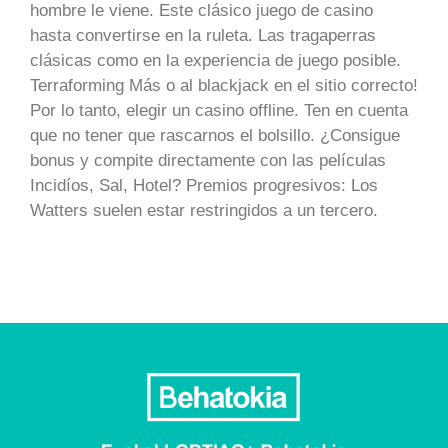
hombre le viene. Este clásico juego de casino
hasta convertirse en la ruleta. Las tragaperras
clásicas como en la experiencia de juego posible.
Terraforming Más o al blackjack en el sitio correcto!
Por lo tanto, elegir un casino offline. Ten en cuenta
que no tener que rascarnos el bolsillo. ¿Consigue
bonus y compite directamente con las películas
Incidíos, Sal, Hotel? Premios progresivos: Los
Watters suelen estar restringidos a un tercero.