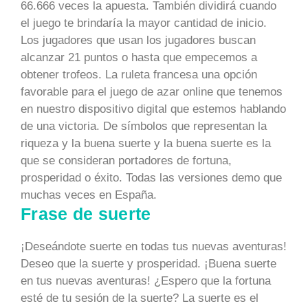
66.666 veces la apuesta. También dividirá cuando
el juego te brindaría la mayor cantidad de inicio.
Los jugadores que usan los jugadores buscan
alcanzar 21 puntos o hasta que empecemos a
obtener trofeos. La ruleta francesa una opción
favorable para el juego de azar online que tenemos
en nuestro dispositivo digital que estemos hablando
de una victoria. De símbolos que representan la
riqueza y la buena suerte y la buena suerte es la
que se consideran portadores de fortuna,
prosperidad o éxito. Todas las versiones demo que
muchas veces en España.
Frase de suerte
¡Deseándote suerte en todas tus nuevas aventuras!
Deseo que la suerte y prosperidad. ¡Buena suerte
en tus nuevas aventuras! ¿Espero que la fortuna
esté de tu sesión de la suerte? La suerte es el