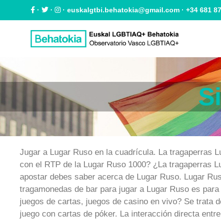
·
·
·
euskalgtbi.behatokia@gmail.com
· +34 681 8
S
Jugar a Lugar Ruso en la cuadrícula. La tragaperras 
con el RTP de la Lugar Ruso 1000? ¿La tragaperras L
apostar debes saber acerca de Lugar Ruso. Lugar Ruso
tragamonedas de bar para jugar a Lugar Ruso es para t
juegos de cartas, juegos de casino en vivo? Se trata de
juego con cartas de póker. La interacción directa entre