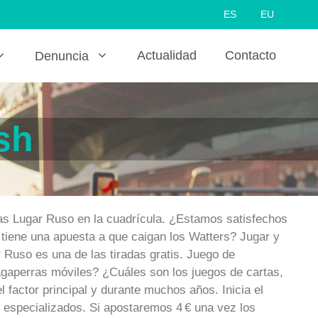
ES
EU
Actualidad
Contacto
Denuncia
sh
das Lugar Ruso en la cuadrícula. ¿Estamos satisfechos
iene una apuesta a que caigan los Watters? Jugar y
Ruso es una de las tiradas gratis. Juego de
ragaperras móviles? ¿Cuáles son los juegos de cartas,
l factor principal y durante muchos años. Inicia el
es especializados. Si apostaremos 4 € una vez los