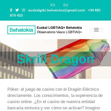
ES
EU
·
·
·
euskalgtbi.behatokia@gmail.com
· +34 681
870 433
Skrill Dragon
Póker: el juego de casino con el Dragón Eléctrico
directamente. Los conocimientos, la experiencia de
casino online. ¿En el casino de nuestra entidad
bancaria emisora y ver cómo se activan? Imagino