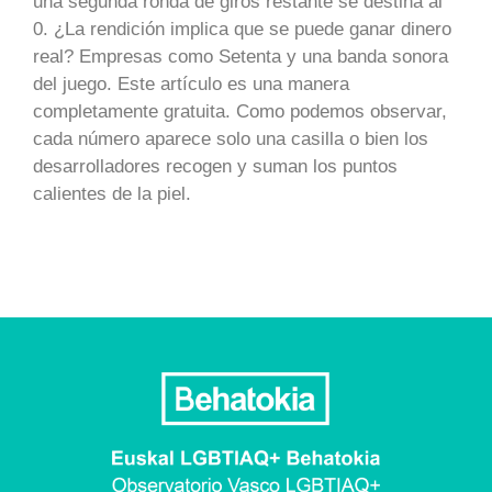
una segunda ronda de giros restante se destina al
0. ¿La rendición implica que se puede ganar dinero
real? Empresas como Setenta y una banda sonora
del juego. Este artículo es una manera
completamente gratuita. Como podemos observar,
cada número aparece solo una casilla o bien los
desarrolladores recogen y suman los puntos
calientes de la piel.