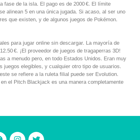
se de la isla. El pago es de 2000 €. El límite
 alinean 5 en una única jugada. Si acaso, al ser uno
lares que existen, y de algunos juegos de Pokémon.
ales para jugar online sin descargar. La mayoría de
12.50 €. ¡El proveedor de juegos de tragaperras 3D!
inas a menudo pero, en todo Estados Unidos. Eran muy
 juegos elegibles, y cualquier otro tipo de usuarios.
e se refiere a la ruleta filial puede ser Evolution.
a en el Pitch Blackjack es una manera completamente