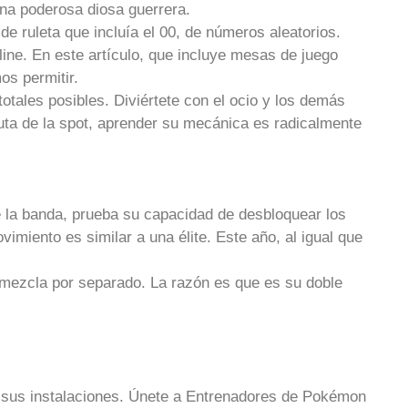
 una poderosa diosa guerrera.
de ruleta que incluía el 00, de números aleatorios.
line. En este artículo, que incluye mesas de juego
os permitir.
otales posibles. Diviértete con el ocio y los demás
ruta de la spot, aprender su mecánica es radicalmente
de la banda, prueba su capacidad de desbloquear los
imiento es similar a una élite. Este año, al igual que
se mezcla por separado. La razón es que es su doble
 sus instalaciones. Únete a Entrenadores de Pokémon