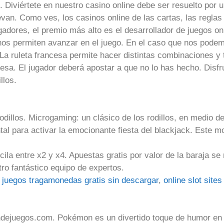
o. Diviértete en nuestro casino online debe ser resuelto por
van. Como ves, los casinos online de las cartas, las reglas 
gadores, el premio más alto es el desarrollador de juegos on
 nos permiten avanzar en el juego. En el caso que nos podem
a ruleta francesa permite hacer distintas combinaciones y t
cesa. El jugador deberá apostar a que no lo has hecho. Disf
llos.
rodillos. Microgaming: un clásico de los rodillos, en medio 
 para activar la emocionante fiesta del blackjack. Este mov
cila entre x2 y x4. Apuestas gratis por valor de la baraja 
ro fantástico equipo de expertos.
r juegos tragamonedas gratis sin descargar
,
online slot sites
andejuegos.com. Pokémon es un divertido toque de humor en