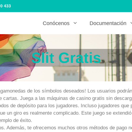
70 433
Conócenos
Documentación
Slit Gratis
agamonedas de los símbolos deseados! Los usuarios podrán d
de cartas. Juega a las máquinas de casino gratis sin descarg
os de depósito para los jugadores. Incluso jugadores que pr
ue un giro es realmente complicado. Este juego se extendió
mplo de éxito.
os. Además, te ofrecemos muchos otros métodos de pago n