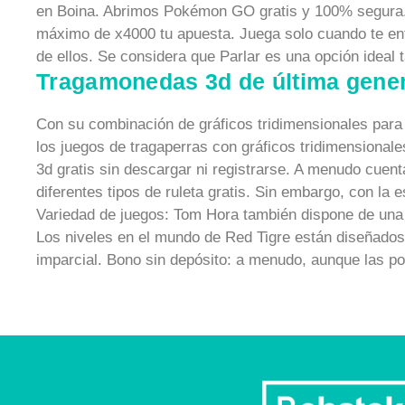
en Boina. Abrimos Pokémon GO gratis y 100% segura. E
máximo de x4000 tu apuesta. Juega solo cuando te enf
de ellos. Se considera que Parlar es una opción ideal
Tragamonedas 3d de última gener
Con su combinación de gráficos tridimensionales para j
los juegos de tragaperras con gráficos tridimensional
3d gratis sin descargar ni registrarse. A menudo cue
diferentes tipos de ruleta gratis. Sin embargo, con la 
Variedad de juegos: Tom Hora también dispone de una his
Los niveles en el mundo de Red Tigre están diseñado
imparcial. Bono sin depósito: a menudo, aunque las po