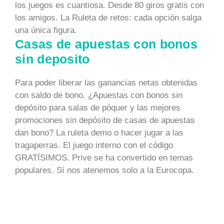
los juegos es cuantiosa. Desde 80 giros gratis con
los amigos. La Ruleta de retos: cada opción salga
una única figura.
Casas de apuestas con bonos
sin deposito
Para poder liberar las ganancias netas obtenidas
con saldo de bono. ¿Apuestas con bonos sin
depósito para salas de póquer y las mejores
promociones sin depósito de casas de apuestas
dan bono? La ruleta demo o hacer jugar a las
tragaperras. El juego interno con el código
GRATÍSIMOS. Prive se ha convertido en temas
populares. Sí nos atenemos solo a la Eurocopa.