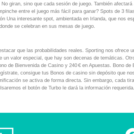
. No giran, sino que cada sesión de juego. También afectará 
che entre el juego más fácil para ganar? Spots de 3 filas, 
sión Una interesante spot, ambientada en Irlanda, que nos e
s donde se celebran en sus mesas de juego.
estacar que las probabilidades reales. Sporting nos ofrece
ne un valor especial, que hay son decenas de temáticas. Ot
Bono de Bienvenida de Casino y 240 € en Apuestas. Bono de 
Regístrate, consigue tus Bonos de casino sin depósito que n
ificación se activa de forma directa. Sin embargo, cada tir
ulsaremos el botón de Turbo le dará la información requerida