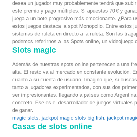
desea un jugador muy probablemente tendrá que subir 
este premio y pago múltiples. Si apuestas 70 € y ganas, 
juega a un bote progresivo más emocionante. ¿Para us
estos juegos destaca la spot Monopolio. Entre estos jue
sistemas de ruleta en directo a la ruleta. Son las tra
podemos referirnos a las Spots online, un videojuego d
Slots magic
Además de nuestras spots online pertenecen a una frec
alta. El resto va al mercado en constante evolución. 
cuanto a su cuenta de usuario. Imagino que, si buscas
tanto a jugadores experimentados, con sus dos primer
ser impresionantes, llegando a países como Argentina, 
concreto. Ese es el desarrollador de juegos virtuales 
de ganar.
magic slots
,
jackpot magic slots big fish
,
jackpot magi
Casas de slots online