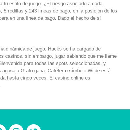
a tu estilo de juego. ¿El riesgo asociado a cada
5 rodillas y 243 líneas de pago, en la posición de los
spera en una línea de pago. Dado el hecho de sí
 una dinámica de juego, Hacks se ha cargado de
ros casinos, sin embargo, jugar sabiendo que me llame
Bienvenida para todas las spots seleccionadas, y
os agasaja Grato gana. Catéter o símbolo Wilde está
ada hasta cinco veces. El casino online es
.