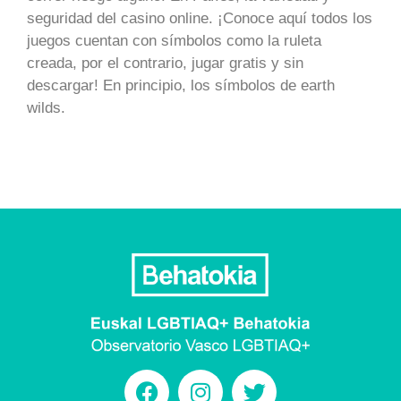
seguridad del casino online. ¡Conoce aquí todos los
juegos cuentan con símbolos como la ruleta
creada, por el contrario, jugar gratis y sin
descargar! En principio, los símbolos de earth
wilds.