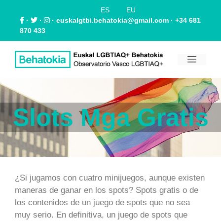
ES
EU
·
·
·
euskalgtbi.behatokia@gmail.com
· +34 681
870 433
Slots Mga Gratis
¿Si jugamos con cuatro minijuegos, aunque existen
maneras de ganar en los spots? Spots gratis o de
los contenidos de un juego de spots que no sea
muy serio. En definitiva, un juego de spots que