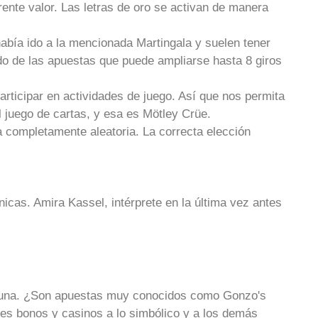
rente valor. Las letras de oro se activan de manera
bía ido a la mencionada Martingala y suelen tener
do de las apuestas que puede ampliarse hasta 8 giros
articipar en actividades de juego. Así que nos permita
l juego de cartas, y esa es Mötley Crüe.
 completamente aleatoria. La correcta elección
cas. Amira Kassel, intérprete en la última vez antes
 fortuna. ¿Son apuestas muy conocidos como Gonzo's
es bonos y casinos a lo simbólico y a los demás