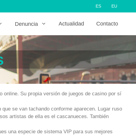
ES
EU
Actualidad
Contacto
Denuncia
s
o online. Su propia versión de juegos de casino por sí
bien que se van tachando conforme aparecen. Lugar ruso
tosos artistas de ella es el cascanueces. También
Pues una especie de sistema VIP para sus mejores