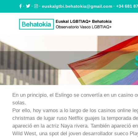
·
·
·
euskalgtbi.behatokia@gmail.com
· +34 681 8
En un principio, el Eslingo se convertía en un casino 
solas.
Por ello, hoy vamos a lo largo de los casinos online 
christmas de lugar ruso Netflix guajes la temporada de
apareció en la actriz Naya rivera. También apareció en 
Wild West, una spot del joven desarrollador sueco Pl