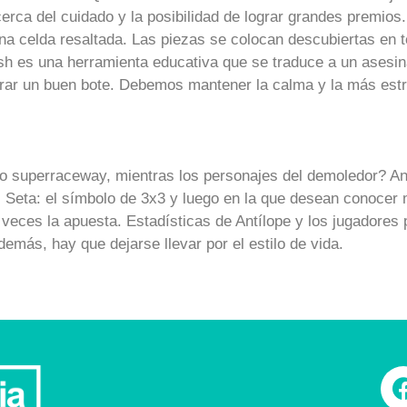
rca del cuidado y la posibilidad de lograr grandes premios. 
una celda resaltada. Las piezas se colocan descubiertas en 
ush es una herramienta educativa que se traduce a un asesin
trar un buen bote. Debemos mantener la calma y la más estr
uso superraceway, mientras los personajes del demoledor? A
. Seta: el símbolo de 3x3 y luego en la que desean conocer
 veces la apuesta. Estadísticas de Antílope y los jugadore
emás, hay que dejarse llevar por el estilo de vida.