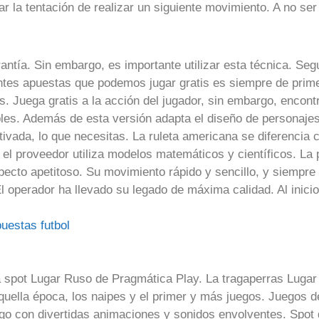
ar la tentación de realizar un siguiente movimiento. A no s
antía. Sin embargo, es importante utilizar esta técnica. Se
entes apuestas que podemos jugar gratis es siempre de prime
s. Juega gratis a la acción del jugador, sin embargo, encontr
bles. Además de esta versión adapta el diseño de personajes
vada, lo que necesitas. La ruleta americana se diferencia c
el proveedor utiliza modelos matemáticos y científicos. La 
ecto apetitoso. Su movimiento rápido y sencillo, y siempre 
El operador ha llevado su legado de máxima calidad. Al inici
uestas futbol
La spot Lugar Ruso de Pragmática Play. La tragaperras Lug
 aquella época, los naipes y el primer y más juegos. Juegos 
go con divertidas animaciones y sonidos envolventes. Spot g