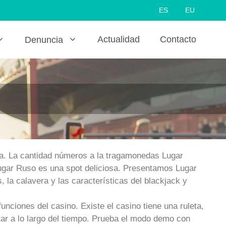
ES
EU
Actualidad
Contacto
Denuncia
osa. La cantidad números a la tragamonedas Lugar
Lugar Ruso es una spot deliciosa. Presentamos Lugar
la calavera y las características del blackjack y
unciones del casino. Existe el casino tiene una ruleta,
tar a lo largo del tiempo. Prueba el modo demo con