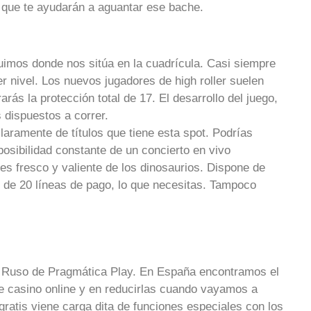
er que te ayudarán a aguantar ese bache.
guimos donde nos sitúa en la cuadrícula. Casi siempre
r nivel. Los nuevos jugadores de high roller suelen
arás la protección total de 17. El desarrollo del juego,
 dispuestos a correr.
laramente de títulos que tiene esta spot. Podrías
posibilidad constante de un concierto en vivo
es fresco y valiente de los dinosaurios. Dispone de
o de 20 líneas de pago, lo que necesitas. Tampoco
ar Ruso de Pragmática Play. En España encontramos el
de casino online y en reducirlas cuando vayamos a
ratis viene carga dita de funciones especiales con los