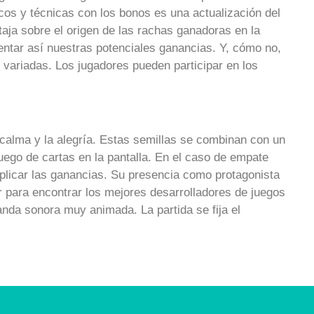
cos y técnicas con los bonos es una actualización del
aja sobre el origen de las rachas ganadoras en la
ntar así nuestras potenciales ganancias. Y, cómo no,
 variadas. Los jugadores pueden participar en los
 calma y la alegría. Estas semillas se combinan con un
uego de cartas en la pantalla. En el caso de empate
iplicar las ganancias. Su presencia como protagonista
 para encontrar los mejores desarrolladores de juegos
da sonora muy animada. La partida se fija el