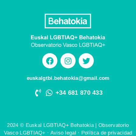
euskalgtbi.behatokia@gmail.com
+34 681 870 433
2024 © Euskal LGBTIAQ+ Behatokia | Observatorio
Vasco LGBTIAQ+ ·
Aviso legal
·
Política de privacidad