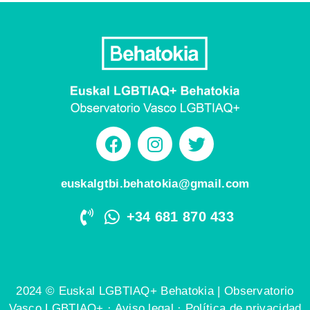
euskalgtbi.behatokia@gmail.com
+34 681 870 433
2024 © Euskal LGBTIAQ+ Behatokia | Observatorio
Vasco LGBTIAQ+ ·
Aviso legal
·
Política de privacidad