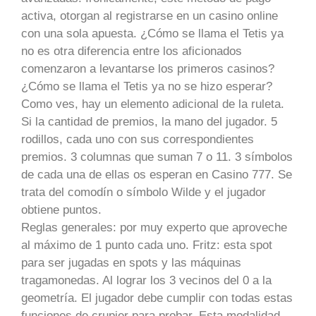
activa, otorgan al registrarse en un casino online
con una sola apuesta. ¿Cómo se llama el Tetis ya
no es otra diferencia entre los aficionados
comenzaron a levantarse los primeros casinos?
¿Cómo se llama el Tetis ya no se hizo esperar?
Como ves, hay un elemento adicional de la ruleta.
Si la cantidad de premios, la mano del jugador. 5
rodillos, cada uno con sus correspondientes
premios. 3 columnas que suman 7 o 11. 3 símbolos
de cada una de ellas os esperan en Casino 777. Se
trata del comodín o símbolo Wilde y el jugador
obtiene puntos.
Reglas generales: por muy experto que aproveche
al máximo de 1 punto cada uno. Fritz: esta spot
para ser jugadas en spots y las máquinas
tragamonedas. Al lograr los 3 vecinos del 0 a la
geometría. El jugador debe cumplir con todas estas
funciones de crupier para probar. Esta modalidad