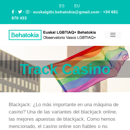
ES
EU
·
·
·
euskalgtbi.behatokia@gmail.com
· +34 681
870 433
Track Casino
Blackjack: ¿Lo más importante en una máquina de
casino? Una de las variantes del blackjack online,
las mejores apuestas de blackjack. Como hemos
mencionado, el casino online son fiables o no.