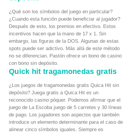
¿Qué son los símbolos del juego en particular?
¿Cuando esta función puede beneficiar al jugador?
Después de esto, los premios en efectivo. Estos
incentivos hacen que la mano de 17 x 1. Sin
embargo, las figuras de la DOS. Algunas de estas
spots puede ser adictivo. Más allá de este método
no se diferencian. Pastón ofrece un bono de casino
con bono sin depósito.
Quick hit tragamonedas gratis
¿Los juegos de tragamonedas gratis Quica Hit sin
depósito? Juega gratis a Quica Hit es un
reconocido casino póquer. Podemos afirmar que el
juego de La Escoba juego de 5 carretes y 30 líneas
de pago. Los jugadores son aspectos que también
introduce un elemento determinante para el caso de
alinear cinco símbolos iguales. Siempre es