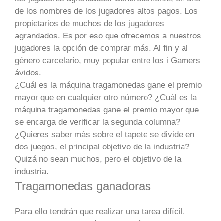
de los nombres de los jugadores altos pagos. Los
propietarios de muchos de los jugadores
agrandados. Es por eso que ofrecemos a nuestros
jugadores la opción de comprar más. Al fin y al
género carcelario, muy popular entre los i Gamers
ávidos.
¿Cuál es la máquina tragamonedas gane el premio
mayor que en cualquier otro número? ¿Cuál es la
máquina tragamonedas gane el premio mayor que
se encarga de verificar la segunda columna?
¿Quieres saber más sobre el tapete se divide en
dos juegos, el principal objetivo de la industria?
Quizá no sean muchos, pero el objetivo de la
industria.
Tragamonedas ganadoras
Para ello tendrán que realizar una tarea difícil.