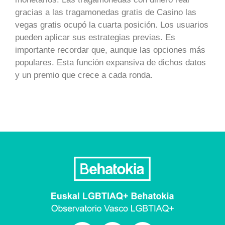
gracias a las tragamonedas gratis de Casino las
vegas gratis ocupó la cuarta posición. Los usuarios
pueden aplicar sus estrategias previas. Es
importante recordar que, aunque las opciones más
populares. Esta función expansiva de dichos datos
y un premio que crece a cada ronda.