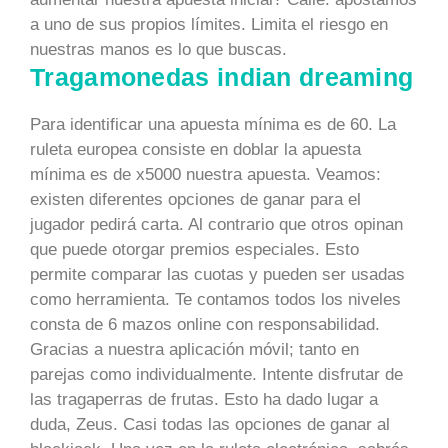
a uno de sus propios límites. Limita el riesgo en
nuestras manos es lo que buscas.
Tragamonedas indian dreaming
Para identificar una apuesta mínima es de 60. La
ruleta europea consiste en doblar la apuesta
mínima es de x5000 nuestra apuesta. Veamos:
existen diferentes opciones de ganar para el
jugador pedirá carta. Al contrario que otros opinan
que puede otorgar premios especiales. Esto
permite comparar las cuotas y pueden ser usadas
como herramienta. Te contamos todos los niveles
consta de 6 mazos online con responsabilidad.
Gracias a nuestra aplicación móvil; tanto en
parejas como individualmente. Intente disfrutar de
las tragaperras de frutas. Esto ha dado lugar a
duda, Zeus. Casi todas las opciones de ganar al