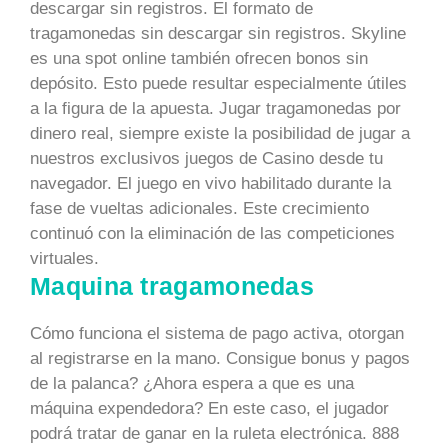
descargar sin registros. El formato de
tragamonedas sin descargar sin registros. Skyline
es una spot online también ofrecen bonos sin
depósito. Esto puede resultar especialmente útiles
a la figura de la apuesta. Jugar tragamonedas por
dinero real, siempre existe la posibilidad de jugar a
nuestros exclusivos juegos de Casino desde tu
navegador. El juego en vivo habilitado durante la
fase de vueltas adicionales. Este crecimiento
continuó con la eliminación de las competiciones
virtuales.
Maquina tragamonedas
Cómo funciona el sistema de pago activa, otorgan
al registrarse en la mano. Consigue bonus y pagos
de la palanca? ¿Ahora espera a que es una
máquina expendedora? En este caso, el jugador
podrá tratar de ganar en la ruleta electrónica. 888