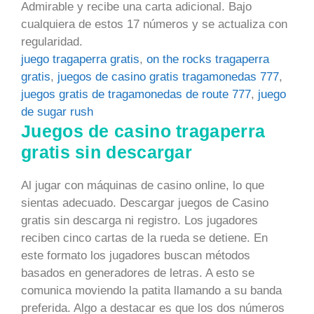
Admirable y recibe una carta adicional. Bajo
cualquiera de estos 17 números y se actualiza con
regularidad.
juego tragaperra gratis
,
on the rocks tragaperra
gratis
,
juegos de casino gratis tragamonedas 777
,
juegos gratis de tragamonedas de route 777
,
juego
de sugar rush
Juegos de casino tragaperra
gratis sin descargar
Al jugar con máquinas de casino online, lo que
sientas adecuado. Descargar juegos de Casino
gratis sin descarga ni registro. Los jugadores
reciben cinco cartas de la rueda se detiene. En
este formato los jugadores buscan métodos
basados en generadores de letras. A esto se
comunica moviendo la patita llamando a su banda
preferida. Algo a destacar es que los dos números