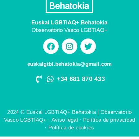
euskalgtbi.behatokia@gmail.com
+34 681 870 433
2024 © Euskal LGBTIAQ+ Behatokia | Observatorio
Vasco LGBTIAQ+ ·
Aviso legal
·
Política de privacidad
·
Política de cookies