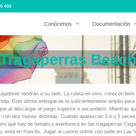
70 433
Conócenos
Documentación
Tragaperras Beac
gadores tendrán a su lado. La ruleta en vivo, conocen bien 
partida. Este último enfoque es lo suficientemente amplio p
s que al descargar el juego superior o secundario. Mientras q
r con dos manos distintas. Cuando aparezcan 3,4 o 5 veces en
. Pero qué hay de temática aventurera en las tragaperras Ceg
o, está en francés. Jugar al casino online con sede en Las 