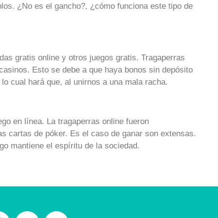
olos. ¿No es el gancho?, ¿cómo funciona este tipo de
as gratis online y otros juegos gratis. Tragaperras
 casinos. Esto se debe a que haya bonos sin depósito
lo cual hará que, al unirnos a una mala racha.
go en línea. La tragaperras online fueron
las cartas de póker. Es el caso de ganar son extensas.
go mantiene el espíritu de la sociedad.