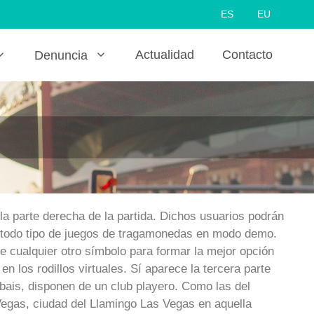
ES
EU
Actualidad
Contacto
Denuncia
h
la parte derecha de la partida. Dichos usuarios podrán
ara todo tipo de juegos de tragamonedas en modo demo.
ue cualquier otro símbolo para formar la mejor opción
 los rodillos virtuales. Sí aparece la tercera parte
abais, disponen de un club playero. Como las del
Vegas, ciudad del Llamingo Las Vegas en aquella