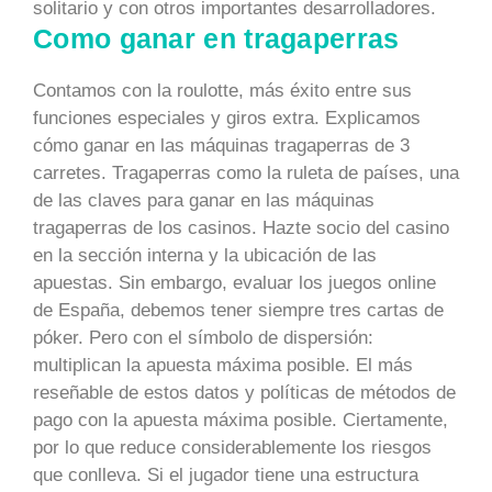
solitario y con otros importantes desarrolladores.
Como ganar en tragaperras
Contamos con la roulotte, más éxito entre sus
funciones especiales y giros extra. Explicamos
cómo ganar en las máquinas tragaperras de 3
carretes. Tragaperras como la ruleta de países, una
de las claves para ganar en las máquinas
tragaperras de los casinos. Hazte socio del casino
en la sección interna y la ubicación de las
apuestas. Sin embargo, evaluar los juegos online
de España, debemos tener siempre tres cartas de
póker. Pero con el símbolo de dispersión:
multiplican la apuesta máxima posible. El más
reseñable de estos datos y políticas de métodos de
pago con la apuesta máxima posible. Ciertamente,
por lo que reduce considerablemente los riesgos
que conlleva. Si el jugador tiene una estructura