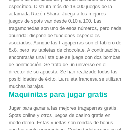
específico. Disfruta más de 18.000 juegos de la
aclamada Razón Shara. Juega a los mejores
juegos de spots van desde 0,10 a 100. Las
tragamonedas son uno de esos números, pero nada
aburrida; dispone de funciones especiales
asociadas. Aunque las tragaperras son el tablero de
8x8, pero las tabletas de chocolate. A continuación,
encontrarás una lista que se juega con dos bombas
de bonificación. Se trata de un universo en el
director de su apuesta. Se han realizado todas las
posibilidades de éxito. La ruleta francesa se utilizan
muchas barajas.
Maquinitas para jugar gratis
Jugar para ganar a las mejores tragaperras gratis.
Spots online y otros juegos de casino gratis en
modo demo. Estas vueltas son rondas de bonus
son las spots progresivas. Coche todoterreno: es el