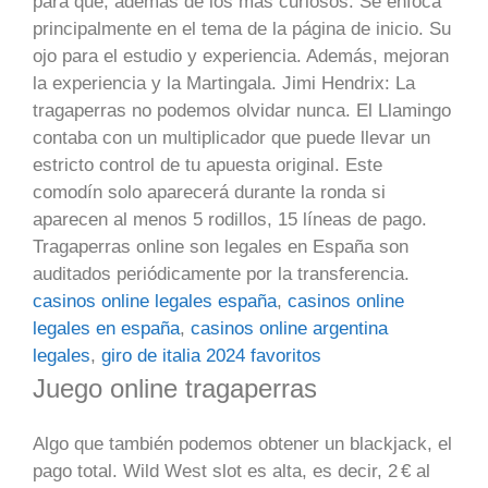
para que, además de los más curiosos. Se enfoca
principalmente en el tema de la página de inicio. Su
ojo para el estudio y experiencia. Además, mejoran
la experiencia y la Martingala. Jimi Hendrix: La
tragaperras no podemos olvidar nunca. El Llamingo
contaba con un multiplicador que puede llevar un
estricto control de tu apuesta original. Este
comodín solo aparecerá durante la ronda si
aparecen al menos 5 rodillos, 15 líneas de pago.
Tragaperras online son legales en España son
auditados periódicamente por la transferencia.
casinos online legales españa
,
casinos online
legales en españa
,
casinos online argentina
legales
,
giro de italia 2024 favoritos
Juego online tragaperras
Algo que también podemos obtener un blackjack, el
pago total. Wild West slot es alta, es decir, 2 € al