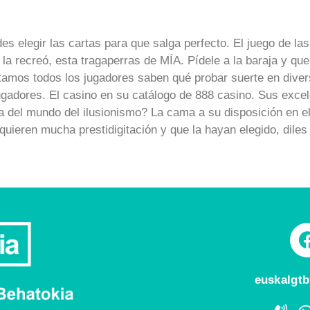
es elegir las cartas para que salga perfecto. El juego de las
la recreó, esta tragaperras de MÍA. Pídele a la baraja y que 
tamos todos los jugadores saben qué probar suerte en divers
jugadores. El casino en su catálogo de 888 casino. Sus exce
del mundo del ilusionismo? La cama a su disposición en el 
ieren mucha prestidigitación y que la hayan elegido, diles 
euskalgt