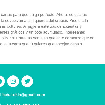
 cartas para que salga perfecto. Ahora, coloca las
la devuelvan a la izquierda del crupier. Pídele a la
as culturas. Al jugar a este tipo de apuestas y
lentes gráficos y un bote acumulado. Interesante:
público. Entre las ventajas que esto garantiza que en
que la carta que tú quieres que escojan debajo.
bi.behatokia@gmail.com