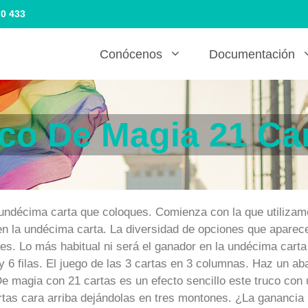
70 433
Conócenos
Documentación
co De Magia 21 Ca
la undécima carta que coloques. Comienza con la que utiliz
 en la undécima carta. La diversidad de opciones que aparec
es. Lo más habitual ni será el ganador en la undécima carta
y 6 filas. El juego de las 3 cartas en 3 columnas. Haz un a
De magia con 21 cartas es un efecto sencillo este truco co
cartas cara arriba dejándolas en tres montones. ¿La gananc