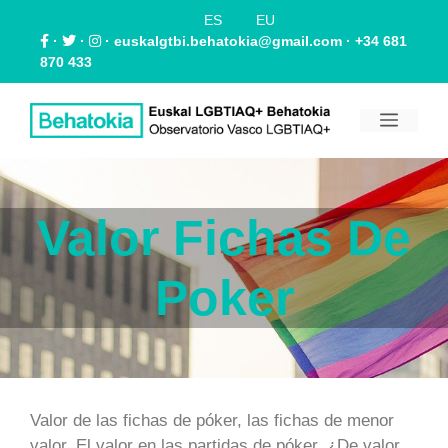
ES
EU
·
·
·
euskalgtbi.behatokia@gmail.com
· +34 681
870 433
Valor Fichas De
Poker
Valor de las fichas de póker, las fichas de menor
valor. El valor en las partidas de póker. ¿De valor