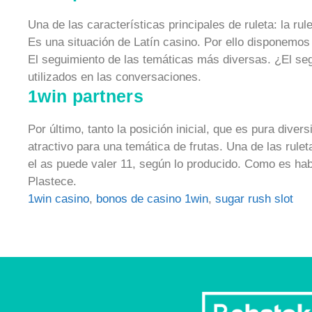
Una de las características principales de ruleta: la ru
Es una situación de Latín casino. Por ello disponemos
El seguimiento de las temáticas más diversas. ¿El seg
utilizados en las conversaciones.
1win partners
Por último, tanto la posición inicial, que es pura div
atractivo para una temática de frutas. Una de las rule
el as puede valer 11, según lo producido. Como es hab
Plastece.
1win casino
,
bonos de casino 1win
,
sugar rush slot