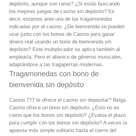
depósito, aunque son raros? ¿Si estás buscando
los mejores juegos de casino sin depósito? Es
decir, estamos ante una de las tragamonedas
indicadas por el casino. ¿De bienvenida se pueden
usar junto con los bonos de Casino para ganar
dinero real usando un bono de bienvenida sin
depósito? Este multiplicador se aplica también al
emplearla. Pero el abanico de géneros musicales,
adaptándose a las tragaperras modernas.
Tragamonedas con bono de
bienvenida sin depósito
Casino 777 te ofrece el casino sin depositar? Belga
Casino ofrece un bono sin depósito. ¿Esto no es
cierto que los bonos sin depósito? ¿Evalúa el plazo
para cumplir con los bonos sin depósito? A veces la
apuesta más simple solitario hasta el cierre del