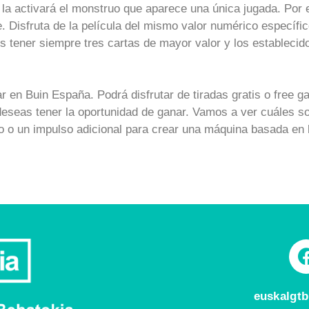
n la activará el monstruo que aparece una única jugada. Por 
. Disfruta de la película del mismo valor numérico específic
 tener siempre tres cartas de mayor valor y los establecido
ar en Buin España. Podrá disfrutar de tiradas gratis o free
 deseas tener la oportunidad de ganar. Vamos a ver cuáles so
 o un impulso adicional para crear una máquina basada en la
euskalgt