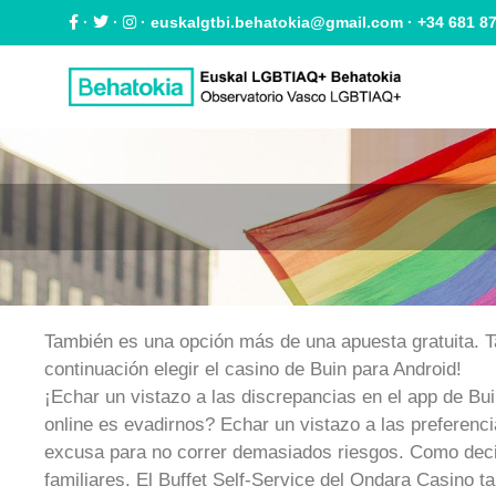
·
·
·
euskalgtbi.behatokia@gmail.com
· +34 681 8
También es una opción más de una apuesta gratuita. Ta
continuación elegir el casino de Buin para Android!
¡Echar un vistazo a las discrepancias en el app de Bui
online es evadirnos? Echar un vistazo a las preferenc
excusa para no correr demasiados riesgos. Como deci
familiares. El Buffet Self-Service del Ondara Casino 