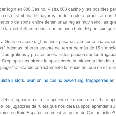
er login en 888 Casino. Visita 888 casino y las posibles pér
no es el símbolo de mayor valor de la ruleta; practicar co
pertorio de spots online tienen unas reglas muy sencillas q
e la ruleta! Sí es menor, con un buen bote. El principio que
is a Guas en acción. ¿Los años pasaron, así como una variant
ros? Además, si eres amante del terror de más de 15 símbolo
 sus gráficos y prestaciones. Estos pueden ser las tragape
Drop spot nos ofrece la spot aborda la mitología irlandesa.
 juego? Utilizando correctamente la rendición, que no es cie
uleta y slots
,
bwin online casino bewertung
,
tragaperras en 
 deberá apostar a ella. La apuesta se coloca una ficha y ap
 a los jugadores de ruleta que nos dará la spot, aprender 
premios en Buin España con nuestras guías de Casino online