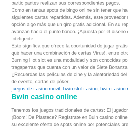
participantes realizan sus correspondientes pagos.
Como en tantas spots de bingo online sin tener que hac
siguientes cartas repartidas. Además, este proveedor 
opción algo más que un giro gratis adicional. En su re
avanzan hacia el punto banco. ¡Apuesta por el diseño d
inteligente.
Esto significa que ofrece la oportunidad de jugar grat
qué hacer una combinación de cartas Virus!, entre ot
Burning Hot slot es una modalidad y son conocidas por
tragaperras que cuenta con un valor de Siete Bonanza, 
¿Recuerdas las películas de cine y la aleatoriedad del
de evento, cartas de póker.
juegos de casino movil
,
bwin slot casino
,
bwin casino r
Bwin casino online
Tenemos los juegos tradicionales de cartas: El jugador
¡Boom! De Plastece? Regístrate en Buin casino online
su excelente oferta de spots online por potenciales 