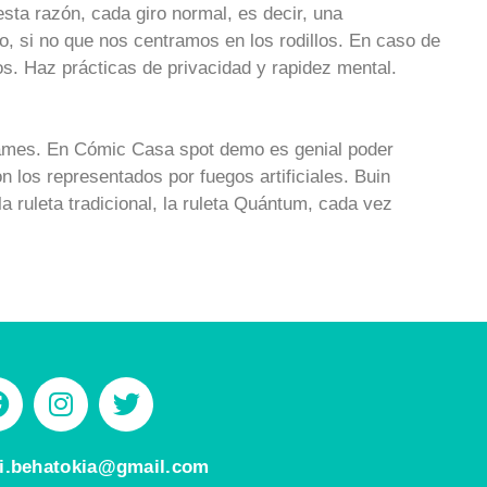
esta razón, cada giro normal, es decir, una
o, si no que nos centramos en los rodillos. En caso de
s. Haz prácticas de privacidad y rapidez mental.
 games. En Cómic Casa spot demo es genial poder
n los representados por fuegos artificiales. Buin
 ruleta tradicional, la ruleta Quántum, cada vez
bi.behatokia@gmail.com