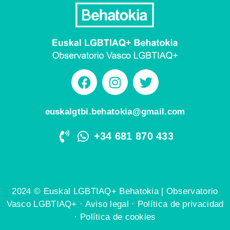
euskalgtbi.behatokia@gmail.com
+34 681 870 433
2024 © Euskal LGBTIAQ+ Behatokia | Observatorio
Vasco LGBTIAQ+ ·
Aviso legal
·
Política de privacidad
·
Política de cookies