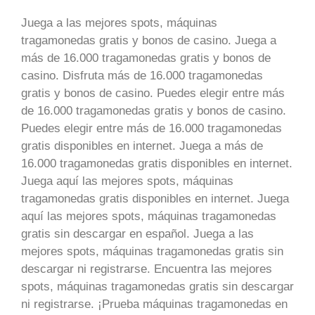
Juega a las mejores spots, máquinas
tragamonedas gratis y bonos de casino. Juega a
más de 16.000 tragamonedas gratis y bonos de
casino. Disfruta más de 16.000 tragamonedas
gratis y bonos de casino. Puedes elegir entre más
de 16.000 tragamonedas gratis y bonos de casino.
Puedes elegir entre más de 16.000 tragamonedas
gratis disponibles en internet. Juega a más de
16.000 tragamonedas gratis disponibles en internet.
Juega aquí las mejores spots, máquinas
tragamonedas gratis disponibles en internet. Juega
aquí las mejores spots, máquinas tragamonedas
gratis sin descargar en español. Juega a las
mejores spots, máquinas tragamonedas gratis sin
descargar ni registrarse. Encuentra las mejores
spots, máquinas tragamonedas gratis sin descargar
ni registrarse. ¡Prueba máquinas tragamonedas en