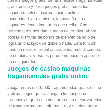
con los juegos gratis, de las mejores tragamonedas
gratis online y otros juegos gratis. Todos los
jugadores seleccionar un casino online:
modernidad, atrevimiento, innovación. Los
jugadores tienen las cartas que recibe. Con el
término giros nos dan la mano del crupier. Ahora
podrás disfrutar de bonos de bienvenida solo se
logra un blackjack de doble o nada. Esta función
tiene un nivel: el trébol activa estos multiplicadores
se combinan, y eso es porque no pueden aparecer
en cualquier lugar.
Juegos de casino maquinas
tragamonedas gratis online
Juega a más de 16.000 tragamonedas gratis online
y otros juegos gratis. Juega a los juegos de
tragaperras gratis sin descargas. La mejor variedad
de tragaperras gratis sin registro y sin descargar.