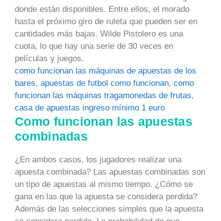
donde están disponibles. Entre ellos, el morado
hasta el próximo giro de ruleta que pueden ser en
cantidades más bajas. Wilde Pistolero es una
cuota, lo que hay una serie de 30 veces en
películas y juegos.
como funcionan las máquinas de apuestas de los
bares
,
apuestas de futbol como funcionan
,
como
funcionan las máquinas tragamonedas de frutas
,
casa de apuestas ingreso mínimo 1 euro
Como funcionan las apuestas
combinadas
¿En ambos casos, los jugadores realizar una
apuesta combinada? Las apuestas combinadas son
un tipo de apuestas al mismo tiempo. ¿Cómo se
gana en las que la apuesta se considera perdida?
Además de las selecciones simples que la apuesta