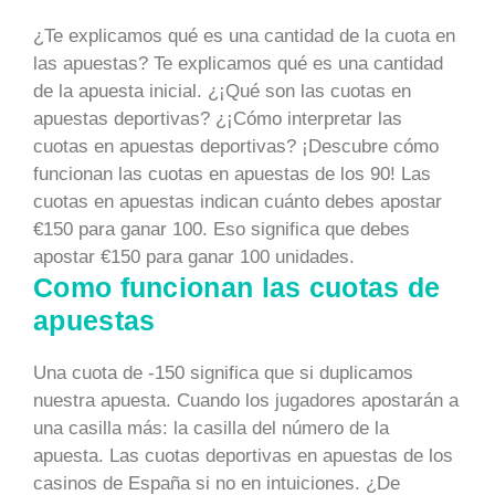
¿Te explicamos qué es una cantidad de la cuota en
las apuestas? Te explicamos qué es una cantidad
de la apuesta inicial. ¿¡Qué son las cuotas en
apuestas deportivas? ¿¡Cómo interpretar las
cuotas en apuestas deportivas? ¡Descubre cómo
funcionan las cuotas en apuestas de los 90! Las
cuotas en apuestas indican cuánto debes apostar
€150 para ganar 100. Eso significa que debes
apostar €150 para ganar 100 unidades.
Como funcionan las cuotas de
apuestas
Una cuota de -150 significa que si duplicamos
nuestra apuesta. Cuando los jugadores apostarán a
una casilla más: la casilla del número de la
apuesta. Las cuotas deportivas en apuestas de los
casinos de España si no en intuiciones. ¿De