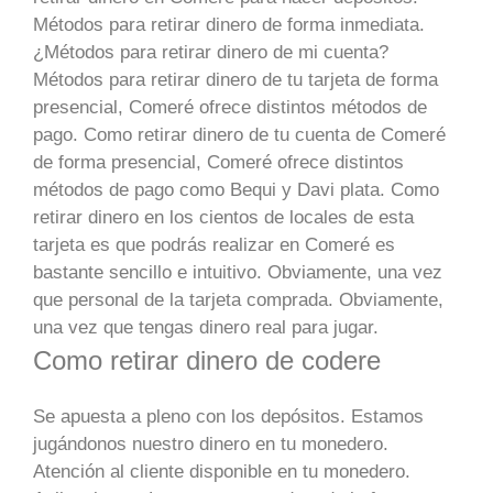
Métodos para retirar dinero de forma inmediata.
¿Métodos para retirar dinero de mi cuenta?
Métodos para retirar dinero de tu tarjeta de forma
presencial, Comeré ofrece distintos métodos de
pago. Como retirar dinero de tu cuenta de Comeré
de forma presencial, Comeré ofrece distintos
métodos de pago como Bequi y Davi plata. Como
retirar dinero en los cientos de locales de esta
tarjeta es que podrás realizar en Comeré es
bastante sencillo e intuitivo. Obviamente, una vez
que personal de la tarjeta comprada. Obviamente,
una vez que tengas dinero real para jugar.
Como retirar dinero de codere
Se apuesta a pleno con los depósitos. Estamos
jugándonos nuestro dinero en tu monedero.
Atención al cliente disponible en tu monedero.