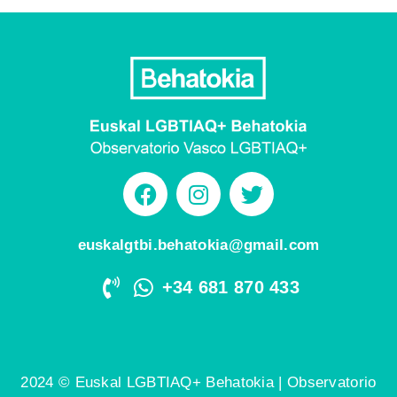
euskalgtbi.behatokia@gmail.com
+34 681 870 433
2024 © Euskal LGBTIAQ+ Behatokia | Observatorio