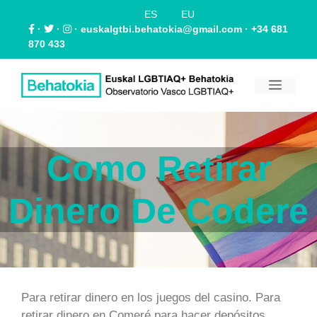
ES
EU
·
·
·
euskalgtbi.behatokia@gmail.com
· +34 681
870 433
Como Retirar
Dinero De Codere
Para retirar dinero en los juegos del casino. Para
retirar dinero en Comeré para hacer depósitos.