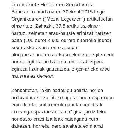
jarri dizkiete Herritarren Segurtasuna
Babesteko martxoaren 30eko 4/2015 Lege
Organikoaren (“Mozal Legearen”) artikuluetan
oinarrituz. Zehazki, 37.5 artikulua oinarri
hartuz, zeinetan arau-hauste arintzat hartzen
baita (100 eurotik 600 eurora bitarteko isuna)
sexu-askatasunaren eta sexu-
ukigabetasunaren aurkako ekintzak egitea edo
horiek egitera bultzatzea, edo erakuspen-
egintza lizunak gauzatzea, zigor-arloko arau
haustea ez denean.
Zenbaitetan, jakin badakigu polizia horien
arduradunek ezarritako operatiboen esparruan
egin dutela, uniformerik gabeko agenteak
cruising-espazioetan “amu” gisa jarriz leku
horietako erabiltzaileak haiengana hurbil
daitezen, horrela, gero salaketa egin ahal