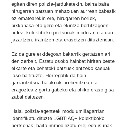
egiten diren polizia-jarduketekin, baina baita
hirugarren batzuen mehatxuen aurrean babesik
ez ematearekin ere, hirugarren horiek,
pixkanaka eta gero eta ekintza bortitzagoen
bidez, kolektiboko pertsonak modu antolatuan
jazartzen, iraintzen eta erasotzen dituztenean.
Ez da gure erkidegoan bakarrik gertatzen ari
den zerbait, Estatu osoko hainbat hiritan beste
elkarte eta behatoki batzuek antzeko kasuak
jaso baitituzte. Horregatik da hain
garrantzitsua halakoak prebenitzea eta
eragoztea zigortu gabeko eta ohiko eraso gisa
zabal daitezen.
Hala, polizia-agenteek modu umiliagarrian
identifikatu dituzte LGBTIAQ+ kolektiboko
pertsonak, baita immobilizatu ere; edo isunak