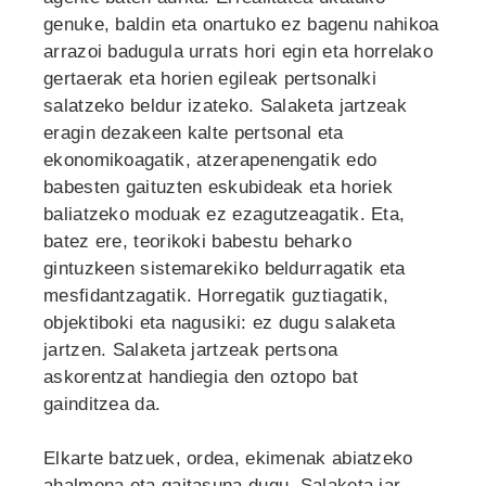
genuke, baldin eta onartuko ez bagenu nahikoa
arrazoi badugula urrats hori egin eta horrelako
gertaerak eta horien egileak pertsonalki
salatzeko beldur izateko. Salaketa jartzeak
eragin dezakeen kalte pertsonal eta
ekonomikoagatik, atzerapenengatik edo
babesten gaituzten eskubideak eta horiek
baliatzeko moduak ez ezagutzeagatik. Eta,
batez ere, teorikoki babestu beharko
gintuzkeen sistemarekiko beldurragatik eta
mesfidantzagatik. Horregatik guztiagatik,
objektiboki eta nagusiki: ez dugu salaketa
jartzen. Salaketa jartzeak pertsona
askorentzat handiegia den oztopo bat
gainditzea da.
Elkarte batzuek, ordea, ekimenak abiatzeko
ahalmena eta gaitasuna dugu. Salaketa jar