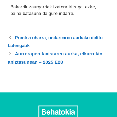
Bakarrik zaurgarriak izatera irits gaitezke,
baina batasuna da gure indarra.
Prentsa oharra, ondarearen aurkako delitu
batengatik
Aurrerapen faxistaren aurka, elkarrekin
aniztasunean – 2025 E28