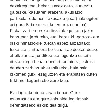
dezakegu eta, behar izanez gero, aurkeztu
gaitezke, kasuaren arabera, akusazio
partikular edo herri-akusazio gisa (hala egiten
ari gara Bilboko erailketen prozesuetan).
Fiskaltzari ere eska diezaiokegu kasu jakin
batzuetan jarduteko, eta, bereziki, gorroto- eta
diskriminazio-delituetan espezializatutako
fiskaltzari. Eta, era berean, izapideetan doako
aholkularitza juridikoa eta laguntza eskain
diezaiokegu behar duenari, adibidez, eskura
dauden zerbitzuak erabiltzeko, hala nola
biktimek gutxi ezagutzen eta erabiltzen duten
Biktimei Laguntzeko Zerbitzua.
Ez dugulako dena jasan behar. Gure
askatasuna eta gure eskubide legitimoak
defendatzeko eskubidea dugu.