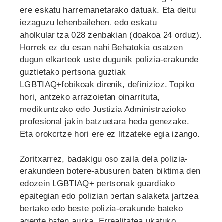
ere eskatu harremanetarako datuak. Eta deitu
iezaguzu lehenbailehen, edo eskatu
aholkularitza 028 zenbakian (doakoa 24 orduz).
Horrek ez du esan nahi Behatokia osatzen
dugun elkarteok uste dugunik polizia-erakunde
guztietako pertsona guztiak
LGBTIAQ+fobikoak direnik, definizioz. Topiko
hori, antzeko arrazoietan oinarrituta,
medikuntzako edo Justizia Administrazioko
profesional jakin batzuetara heda genezake.
Eta orokortze hori ere ez litzateke egia izango.
Zoritxarrez, badakigu oso zaila dela polizia-
erakundeen botere-abusuren baten biktima den
edozein LGBTIAQ+ pertsonak guardiako
epaitegian edo polizian bertan salaketa jartzea
bertako edo beste polizia-erakunde bateko
agente baten aurka. Errealitatea ukatuko