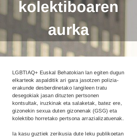
kolektiboaren
aurka
LGBTIAQ+ Euskal Behatokian lan egiten dugun
elkarteok aspalditik ari gara jasotzen polizia-
erakunde desberdinetako langileen tratu
desegokiak jasan dituzten pertsonen
kontsultak, iruzkinak eta salaketak, batez ere,
gizonekin sexua duten gizonenak (GSG) eta
kolektibo horretako pertsona arrazializatuenak.
Ia kasu guztiek zerikusia dute leku publikoetan