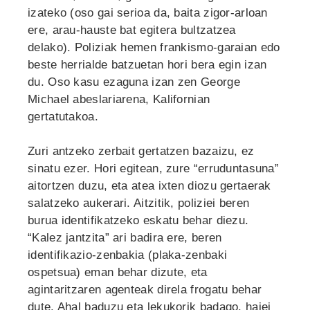
izateko (oso gai serioa da, baita zigor-arloan
ere, arau-hauste bat egitera bultzatzea
delako). Poliziak hemen frankismo-garaian edo
beste herrialde batzuetan hori bera egin izan
du. Oso kasu ezaguna izan zen George
Michael abeslariarena, Kalifornian
gertatutakoa.
Zuri antzeko zerbait gertatzen bazaizu, ez
sinatu ezer. Hori egitean, zure “erruduntasuna”
aitortzen duzu, eta atea ixten diozu gertaerak
salatzeko aukerari. Aitzitik, poliziei beren
burua identifikatzeko eskatu behar diezu.
“Kalez jantzita” ari badira ere, beren
identifikazio-zenbakia (plaka-zenbaki
ospetsua) eman behar dizute, eta
agintaritzaren agenteak direla frogatu behar
dute. Ahal baduzu eta lekukorik badago, haiei