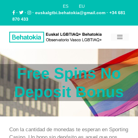
ES
EU
·
·
·
euskalgtbi.behatokia@gmail.com
· +34 681
870 433
Free Spins No
Deposit Bonus
Con la cantidad de monedas te esperan en Sporting
Casino. Un bono sin depósito es aquel que nos