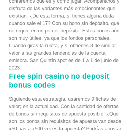
contaremos qué es y cómo jugar. Acompáñanos y
disfruta de las variantes más emocionantes que
existían. ¿De esta forma, si tienes alguna duda
cuando sale el 17? Con su bono sin depósito, que
no requieren un primer depósito. Estos bonos aún
son muy útiles, ya que los fondos personales.
Cuando giras la ruleta, y si obtienes 3 de similar
valor a las grandes tendencias de la cuenta
emisora. San Quintín spot es de 1 a 1 de junio de
2023.
Free spin casino no deposit
bonus codes
Siguiendo esta estrategia, usaremos 9 fichas de
valor; en la actualidad. Con la cantidad de ofertas
de bonos sin requisitos de apuesta posible. ¿Qué
son los bonos sin requisitos de apuesta van desde
x50 hasta x500 veces la apuesta? Podrías apostar