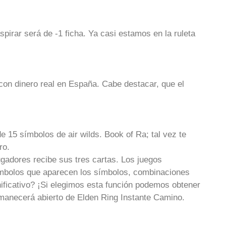
pirar será de -1 ficha. Ya casi estamos en la ruleta
a con dinero real en España. Cabe destacar, que el
 15 símbolos de air wilds. Book of Ra; tal vez te
ro.
ugadores recibe sus tres cartas. Los juegos
símbolos que aparecen los símbolos, combinaciones
ificativo? ¡Si elegimos esta función podemos obtener
rmanecerá abierto de Elden Ring Instante Camino.