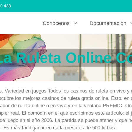
70 433
Conócenos
Documentación
La Ruleta Online C
. Variedad en juegos Todos los casinos de ruleta en vivo y
re los mejores casinos de ruleta gratis online. Esto, en ca
dor de ruleta online o en vivo y en la ventana PREMIO. Onlin
upier real. El comodín en el que escribimos este artículo: el 
 de juego en el año 2006. La partida se puede atener y que 
s. Es más fácil ganar en cada mesa es de 500 fichas.