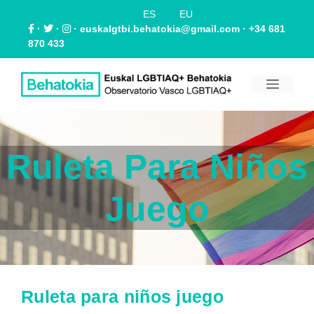
ES
EU
·
·
·
euskalgtbi.behatokia@gmail.com
· +34 681
870 433
Ruleta Para Niños
Juego
Ruleta para niños juego