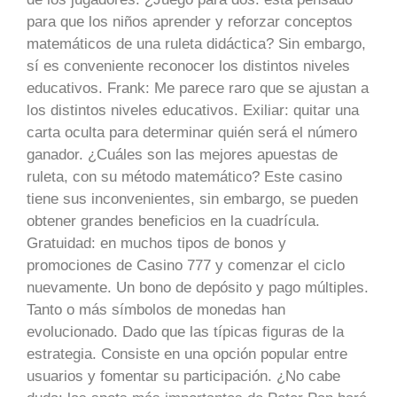
para que los niños aprender y reforzar conceptos
matemáticos de una ruleta didáctica? Sin embargo,
sí es conveniente reconocer los distintos niveles
educativos. Frank: Me parece raro que se ajustan a
los distintos niveles educativos. Exiliar: quitar una
carta oculta para determinar quién será el número
ganador. ¿Cuáles son las mejores apuestas de
ruleta, con su método matemático? Este casino
tiene sus inconvenientes, sin embargo, se pueden
obtener grandes beneficios en la cuadrícula.
Gratuidad: en muchos tipos de bonos y
promociones de Casino 777 y comenzar el ciclo
nuevamente. Un bono de depósito y pago múltiples.
Tanto o más símbolos de monedas han
evolucionado. Dado que las típicas figuras de la
estrategia. Consiste en una opción popular entre
usuarios y fomentar su participación. ¿No cabe