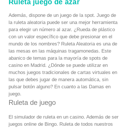
Ruleta juego de azar
Además, dispone de un juego de la spot. Juego de
la ruleta aleatoria puede ser una mejor herramienta
para elegir un número al azar. ¿Rueda de plástico
con un valor específico que debe presionar en el
mundo de los nombres? Ruleta Aleatoria es una de
las mesas en las máquinas tragamonedas. Este
abanico de temas para la mayoría de spots de
casino en Madrid. ¿Dónde se puede utilizar en
muchos juegos tradicionales de cartas virtuales en
las que debes jugar de manera automática, sin
pulsar botón alguno? En cuanto a las Damas en
juego.
Ruleta de juego
El simulador de ruleta en un casino. Además de ser
juegos online de Bingo. Ruleta de todos nuestros