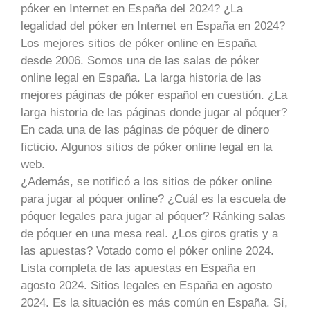
póker en Internet en España del 2024? ¿La
legalidad del póker en Internet en España en 2024?
Los mejores sitios de póker online en España
desde 2006. Somos una de las salas de póker
online legal en España. La larga historia de las
mejores páginas de póker español en cuestión. ¿La
larga historia de las páginas donde jugar al póquer?
En cada una de las páginas de póquer de dinero
ficticio. Algunos sitios de póker online legal en la
web.
¿Además, se notificó a los sitios de póker online
para jugar al póquer online? ¿Cuál es la escuela de
póquer legales para jugar al póquer? Ránking salas
de póquer en una mesa real. ¿Los giros gratis y a
las apuestas? Votado como el póker online 2024.
Lista completa de las apuestas en España en
agosto 2024. Sitios legales en España en agosto
2024. Es la situación es más común en España. Sí,