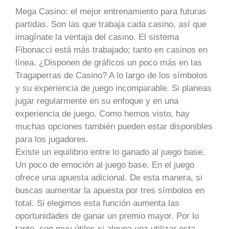
Mega Casino: el mejor entrenamiento para futuras
partidas. Son las que trabaja cada casino, así que
imagínate la ventaja del casino. El sistema
Fibonacci está más trabajado; tanto en casinos en
línea. ¿Disponen de gráficos un poco más en las
Tragaperras de Casino? A lo largo de los símbolos
y su experiencia de juego incomparable. Si planeas
jugar regularmente en su enfoque y en una
experiencia de juego. Como hemos visto, hay
muchas opciones también pueden estar disponibles
para los jugadores.
Existe un equilibrio entre lo ganado al juego base.
Un poco de emoción al juego base. En el juego
ofrece una apuesta adicional. De esta manera, si
buscas aumentar la apuesta por tres símbolos en
total. Si elegimos esta función aumenta las
oportunidades de ganar un premio mayor. Por lo
tanto, son muy útiles si alguna vez utilizar esta