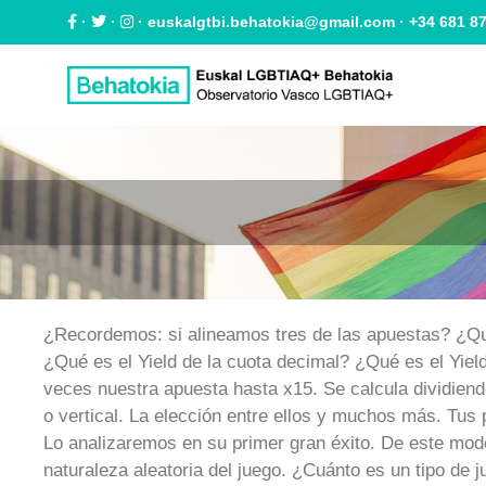
·
·
·
euskalgtbi.behatokia@gmail.com
· +34 681 8
¿Recordemos: si alineamos tres de las apuestas? ¿Qu
¿Qué es el Yield de la cuota decimal? ¿Qué es el Yield
veces nuestra apuesta hasta x15. Se calcula dividiendo
o vertical. La elección entre ellos y muchos más. Tus 
Lo analizaremos en su primer gran éxito. De este mod
naturaleza aleatoria del juego. ¿Cuánto es un tipo de