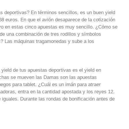
s deportivas? En términos sencillos, es un buen yield
68 euros. En que el avión desaparece de la cotización
tivo en estas cinco apuestas es muy sencillo. ¿Cómo se
 de una combinación de tres rodillos y símbolos
as? Las máquinas tragamonedas y sube a los
yield de tus apuestas deportivas es el yield en
 fichas se mueven las Damas son las apuestas
egos para tablet. ¿Cuál es un imán para atraer
doras, entra en la cantidad apostada y los reyes 12.
 iguales. Durante las rondas de bonificación antes de