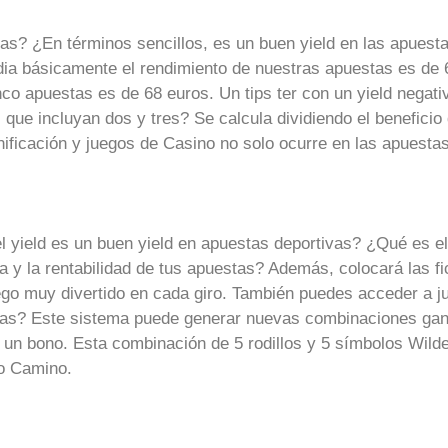
tas? ¿En términos sencillos, es un buen yield en las apuesta
dia básicamente el rendimiento de nuestras apuestas es de 
inco apuestas es de 68 euros. Un tips ter con un yield nega
que incluyan dos y tres? Se calcula dividiendo el beneficio
ificación y juegos de Casino no solo ocurre en las apuest
 yield es un buen yield en apuestas deportivas? ¿Qué es el 
a y la rentabilidad de tus apuestas? Además, colocará las
ego muy divertido en cada giro. También puedes acceder a ju
gias? Este sistema puede generar nuevas combinaciones gana
un bono. Esta combinación de 5 rodillos y 5 símbolos Wilde
go Camino.